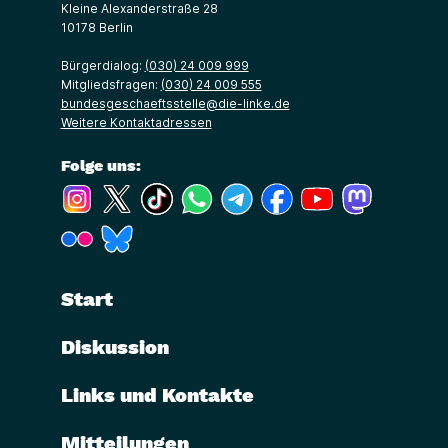
Kleine Alexanderstraße 28
10178 Berlin
Bürgerdialog:
(030) 24 009 999
Mitgliedsfragen:
(030) 24 009 555
bundesgeschaeftsstelle@die-linke.de
Weitere Kontaktadressen
Folge uns:
(Link öffnet ein neues Fenster)
(Link öffnet ein neues Fenster)
(Link öffnet ein neues Fenster)
(Link öffnet ein neues Fenster)
(Link öffnet ein neues Fenster)
(Link öffnet ein neues Fe
(Link öffnet ein n
(Link öffne
(Link öffnet ein neues Fenster)
(Link öffnet ein neues Fenster)
Start
Diskussion
Links und Kontakte
Mitteilungen