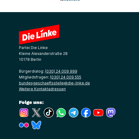
Partei Die Linke
Kleine Alexanderstraße 28
10178 Berlin
Bürgerdialog:
(030) 24 009 999
Mitgliedsfragen:
(030) 24 009 555
bundesgeschaeftsstelle@die-linke.de
Weitere Kontaktadressen
Folge uns:
(Link öffnet ein neues Fenster)
(Link öffnet ein neues Fenster)
(Link öffnet ein neues Fenster)
(Link öffnet ein neues Fenster)
(Link öffnet ein neues Fenster)
(Link öffnet ein neues Fe
(Link öffnet ein n
(Link öffne
(Link öffnet ein neues Fenster)
(Link öffnet ein neues Fenster)