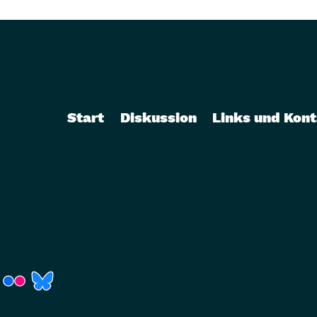
Start
Diskussion
Links und Kon
r)
Fenster)
neues Fenster)
t ein neues Fenster)
 öffnet ein neues Fenster)
(Link öffnet ein neues Fenster)
(Link öffnet ein neues Fenster)
(Link öffnet ein neues Fenster)