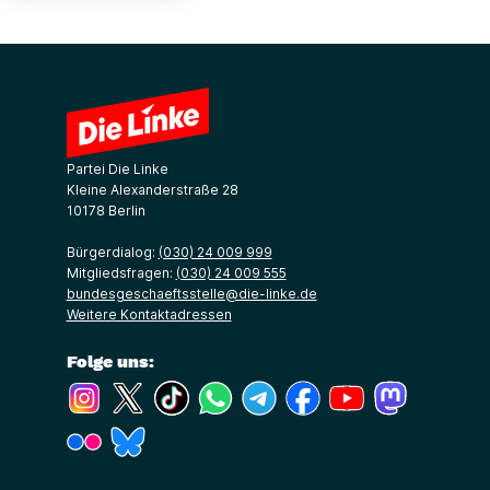
Partei Die Linke
Kleine Alexanderstraße 28
10178 Berlin
Bürgerdialog:
(030) 24 009 999
Mitgliedsfragen:
(030) 24 009 555
bundesgeschaeftsstelle@die-linke.de
Weitere Kontaktadressen
Folge uns:
(Link öffnet ein neues Fenster)
(Link öffnet ein neues Fenster)
(Link öffnet ein neues Fenster)
(Link öffnet ein neues Fenster)
(Link öffnet ein neues Fenster)
(Link öffnet ein neues Fe
(Link öffnet ein n
(Link öffne
(Link öffnet ein neues Fenster)
(Link öffnet ein neues Fenster)