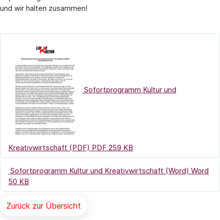
und wir halten zusammen!
Sofortprogramm Kultur und
(Link öffnet ein neues Fenster)
Kreativwirtschaft (PDF)
PDF 259 KB
(Link öf
Sofortprogramm Kultur und Kreativwirtschaft (Word)
Word
50 KB
Zurück zur Übersicht